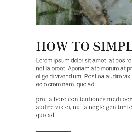
HOW TO SIMPL
Lorem ipsum dolor sit amet, at eos re
net la oreet. Aperiam ato morum at pri
elige di vivend um. Post ea audire vix
edio crem nam, quo ad
pro la bore con tentiones medi ocri
audire vix ei, nulla negle gen tur
quo ad