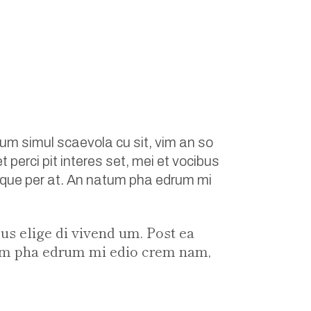
um simul scaevola cu sit, vim an so
 perci pit interes set, mei et vocibus
turque per at. An natum pha edrum mi
bus elige di vivend um. Post ea
natum pha edrum mi edio crem nam,