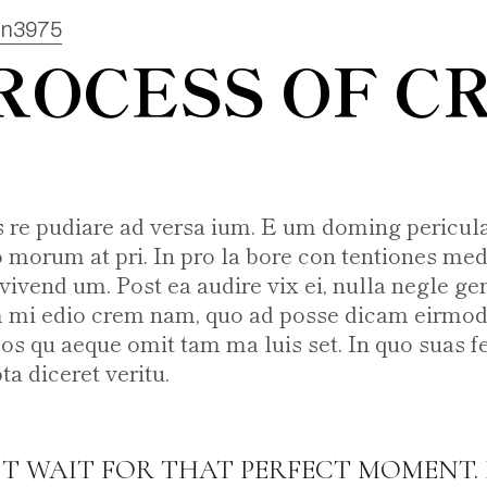
in3975
ROCESS OF C
s re pudiare ad versa ium. E um doming pericula
 morum at pri. In pro la bore con tentiones medi
i vivend um. Post ea audire vix ei, nulla negle ge
 mi edio crem nam, quo ad posse dicam eirmod.
os qu aeque omit tam ma luis set. In quo suas fer
a diceret veritu.
’T WAIT FOR THAT PERFECT MOMENT. 