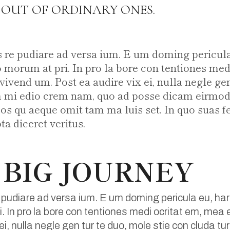
OUT OF ORDINARY ONES.
s re pudiare ad versa ium. E um doming pericula
 morum at pri. In pro la bore con tentiones medi
i vivend um. Post ea audire vix ei, nulla negle ge
 mi edio crem nam, quo ad posse dicam eirmod.
os qu aeque omit tam ma luis set. In quo suas fer
a diceret veritus.
 BIG JOURNEY
 pudiare ad versa ium. E um doming pericula eu, har
. In pro la bore con tentiones medi ocritat em, mea et
 ei, nulla negle gen tur te duo, mole stie con cluda 