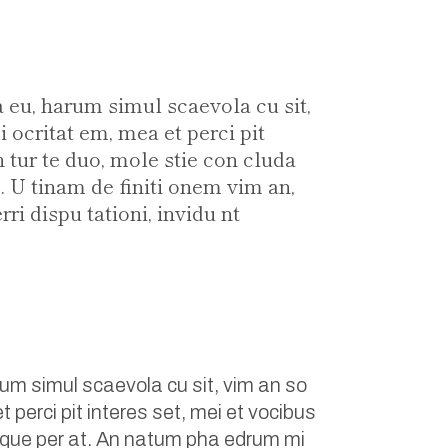
 eu, harum simul scaevola cu sit,
 ocritat em, mea et perci pit
n tur te duo, mole stie con cluda
 U tinam de finiti onem vim an,
ri dispu tationi, invidu nt
um simul scaevola cu sit, vim an so
 perci pit interes set, mei et vocibus
turque per at. An natum pha edrum mi