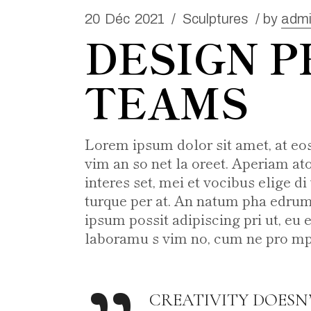
20
Déc
2021
Sculptures
by
adm
DESIGN P
TEAMS
Lorem ipsum dolor sit amet, at eo
vim an so net la oreet. Aperiam ato
interes set, mei et vocibus elige d
turque per at. An natum pha edrum
ipsum possit adipiscing pri ut, eu e
laboramu s vim no, cum ne pro mpt
CREATIVITY DOESN