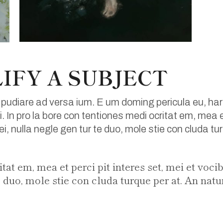
IFY A SUBJECT
 pudiare ad versa ium. E um doming pericula eu, har
. In pro la bore con tentiones medi ocritat em, mea et
 ei, nulla negle gen tur te duo, mole stie con cluda 
tat em, mea et perci pit interes set, mei et voci
 te duo, mole stie con cluda turque per at. An 